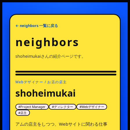
← neighbors 一覧に戻る
neighbors
shoheimukai
さんの紹介ページです。
Webデザイナー / お店の店主
shoheimukai
#
Project Manager
#
ディレクター
#
Webデザイナー
#
店主
アムの店主をしつつ、Webサイトに関わる仕事