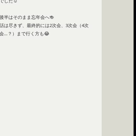
でした☺️

後半はそのまま忘年会へ🍻

話は尽きず、最終的には2次会、3次会（4次
会…？）まで行く方も😂