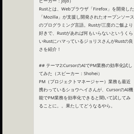
ピーカー：JoJo）

Rustとは、Webブラウザ「Firefox」を開発し
「Mozilla」が支援し開発されたオープンソー
のプログラミング言語。Rustが三度のご飯より
好きで、Rustがあれば何もいらないというくら
いRustにハマっているジョリスさんがRustの良
さを紹介！

## テーマ2:CursorのAIでPM業務の効率化試し
てみた（スピーカー：Shohei）

PM（プロジェクトマネージャー）業務も最近
携わっているショウヘイさんが、CursorのAI機
能でPM業務を効率化できると聞いて試してみ
ることに。。果たしてどうなるやら。