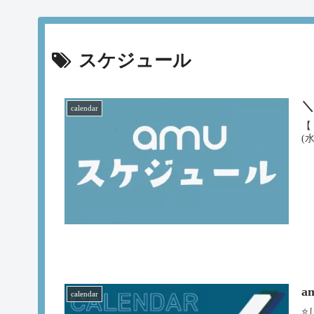
スケジュール
＼
calendar
【
(
a
calendar
⭐