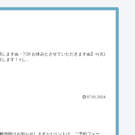
延期します🙏・7/20 お休みとさせていただきます🙏】⭐️(火)
ます！⭐️し...
07.01.2024
ス解放時はお知らせします⭐️イベントは ご予約フォー