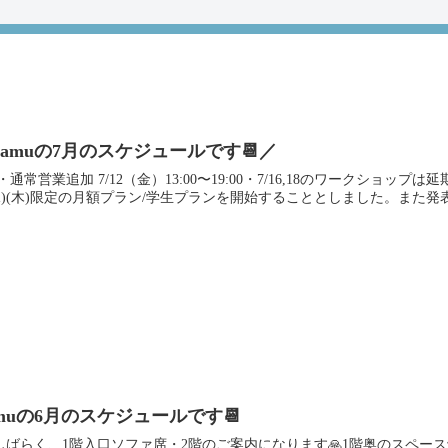
amuの7月のスケジュールです📆／
・通常営業追加 7/12（金）13:00〜19:00・7/16,18のワークショップは
水)(木)限定の月額プラン/学生プランを開始することとしました。また発表し
muの6月のスケジュールです📆
️しばらく、1階入口ソファ席・2階のご案内になります🙏1階奥のスペー