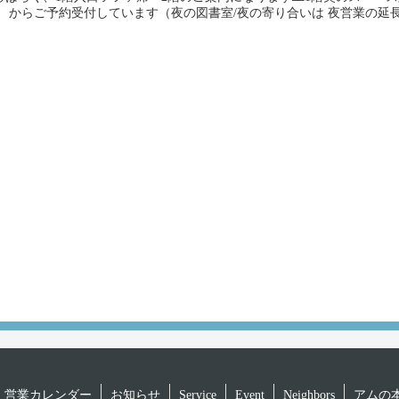
 からご予約受付しています（夜の図書室/夜の寄り合いは 夜営業の延長な
営業カレンダー
お知らせ
Service
Event
Neighbors
アムの