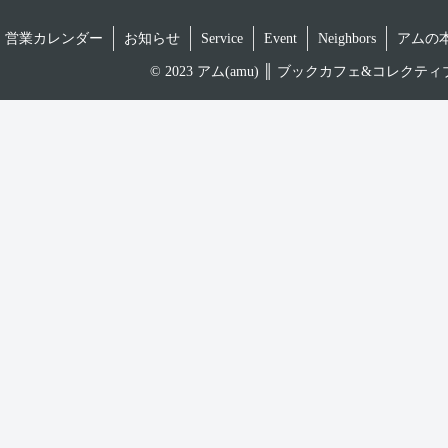
営業カレンダー
お知らせ
Service
Event
Neighbors
アムの
© 2023 アム(amu) ║ ブックカフェ&コ