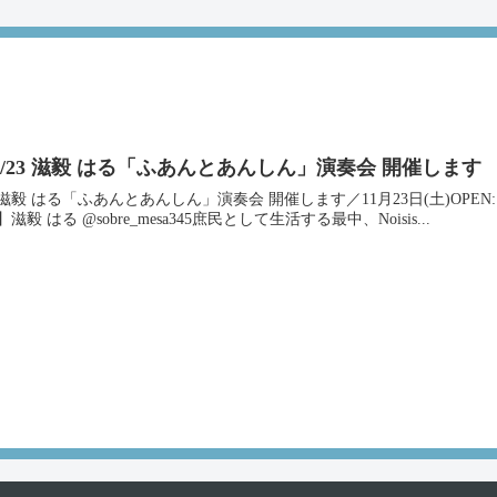
1/23 滋毅 はる「ふあんとあんしん」演奏会 開催します
滋毅 はる「ふあんとあんしん」演奏会 開催します／11月23日(土)OPEN:19:30
】滋毅 はる @sobre_mesa345庶民として生活する最中、Noisis...