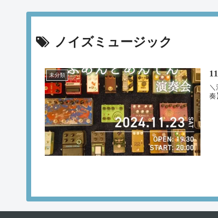
ノイズミュージック
1
未分類
＼
奏