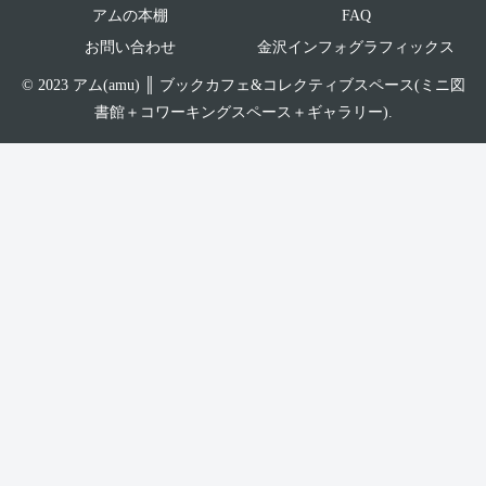
アムの本棚
FAQ
お問い合わせ
金沢インフォグラフィックス
© 2023 アム(amu) ║ ブックカフェ&コレクティブスペース(ミニ図
書館＋コワーキングスペース＋ギャラリー).