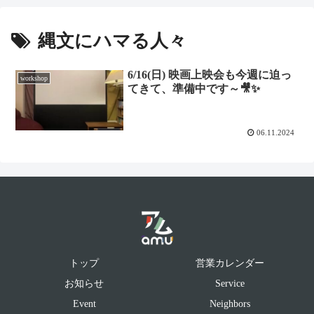
縄文にハマる人々
6/16(日) 映画上映会も今週に迫っ
workshop
てきて、準備中です～🎥✨
06.11.2024
トップ
営業カレンダー
お知らせ
Service
Event
Neighbors