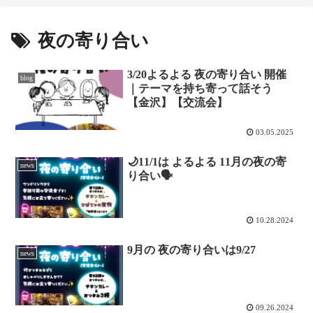
夜の寄り合い
3/20よるよる 夜の寄り合い 開催
blog
｜テーマを持ち寄って話そう
【金沢】【交流会】
03.05.2025
🌙11/1は よるよる 11月の夜の寄
news
り合い🗣
10.28.2024
9月の 夜の寄り合いは9/27
news
09.26.2024