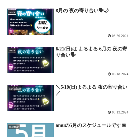
8月の 夜の寄り合い🗣🌙
news
08.20.2024
6/21(日)は よるよる 6月の 夜の寄
news
り合い🗣
06.18.2024
＼5/19(日)よるよる 夜の寄り合い
workshop
／
05.13.2024
amuの5月のスケジュールです📅
calendar