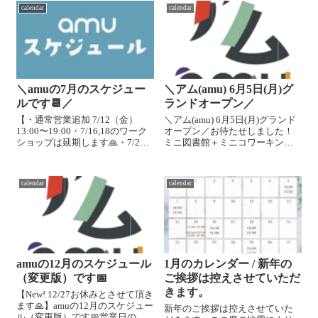
calendar
calendar
＼amuの7月のスケジュー
＼アム(amu) 6月5日(月)グ
ルです📆／
ランドオープン／
【・通常営業追加 7/12（金）
＼アム(amu) 6月5日(月)グランド
13:00〜19:00・7/16,18のワーク
オープン／お待たせしました！
ショップは延期します🙏・7/20
ミニ図書館＋ミニコワーキング
お休みとさせていただきます
＋ミニギャラリー「アム(amu)」
🙏】⭐️(火)(水)(木)限定の月額プラ
石川県金沢市東山にグランドオ
ン/学生プランを開始することと
ープンします！⏰6月5日（月）
calendar
calendar
しました。また発表します！⭐️
9:00-21:00🏠石川県金沢市東山3-
し...
11-10...
amuの12月のスケジュール
1月のカレンダー / 新年の
（変更版）です📅
ご挨拶は控えさせていただ
きます。
【New! 12/27お休みとさせて頂き
ます🙏】amuの12月のスケジュー
新年のご挨拶は控えさせていた
ル（変更版）です📅営業日の