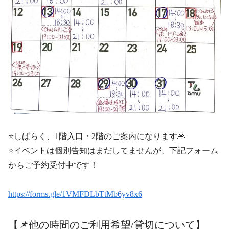
⭐️しばらく、1階入口・2階のご案内になります🙏
⭐️イベントは個別告知はまだしてませんが、下記フォーム
からご予約受付中です！
https://forms.gle/1VMFDLbTtMb6yv8x6
【📌他の時間のご利用希望/貸切について】