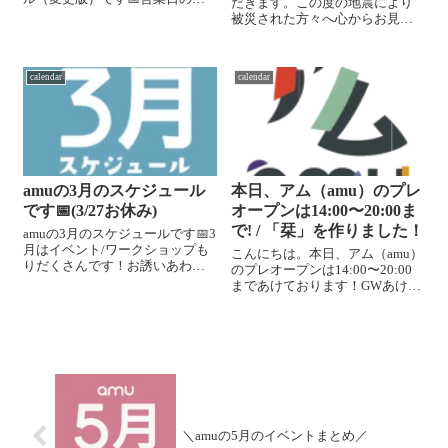
だきます。この度の地震により
12:00〜14:00も開けることがで
被災された方々へ心からお見舞
きます。ご利用希望があれば、
い申し上げます。アム(amu)に関
前日までに日付・時間をご記載
しては、多少本が落ちた程度
の上DMください！【お店につい
で、特に大きな被害はありませ
て...】仕事や...
calendar
calendar
んでした。個人/お店宛含め、多
くのご心配のご連絡ありがとう
ございまし...
amuの3月のスケジュール
本日、アム（amu）のプレ
です📅(3/27お休み)
オープンは14:00〜20:00ま
で! / 「栞」を作りました！
amuの3月のスケジュールです📅3
月はイベント/ワークショップも
こんにちは。本日、アム（amu）
りだくさんです！お誘いあわせ
のプレオープンは14:00〜20:00
の上、ぜひいらしてください☺
まであけております！GWあけで
【⚠️下記の日程は営業変更で
お仕事開始の方も多いのでしょ
す】・3/12(火)14:00〜18:30※作
うか。さて、amuでやっていきた
業したり、読書したりのご利用
いことの一つ、「栞」を作りま
目的でしたら、18...
した！！来て頂いたみなさんに
本を読んで感想を書いてい...
＼amuの5月のイベントまとめ／