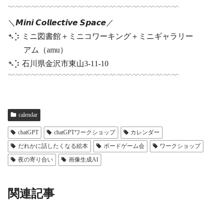
﹋﹋﹋﹋﹋﹋﹋﹋﹋﹋﹋﹋﹋﹋﹋﹋﹋﹋﹋﹋﹋﹋
＼𝙈𝙞𝙣𝙞 𝘾𝙤𝙡𝙡𝙚𝙘𝙩𝙞𝙫𝙚 𝙎𝙥𝙖𝙘𝙚／
➴⡱ ミニ図書館＋ミニコワーキング＋ミニギャラリー
アム（amu）
➴⡱ 石川県金沢市東山3-11-10
﹋﹋﹋﹋﹋﹋﹋﹋﹋﹋﹋﹋﹋﹋﹋﹋﹋﹋﹋﹋﹋﹋
calendar
chatGPT
chatGPTワークショップ
カレンダー
だれかに話したくなる絵本
ボードゲーム会
ワークショップ
夜の寄り合い
画像生成AI
関連記事