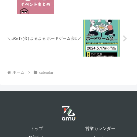
＼🌙5/17(金) よるよる ボードゲーム会🃏／
ホーム
calendar
トップ
営業カレンダー