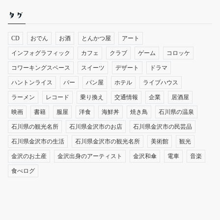
タグ
CD
おでん
お酒
とんかつ屋
アート
インフォグラフィック
カフェ
クラブ
ゲーム
コロッケ
コワーキングスペース
スイーツ
デザート
ドラマ
ハントンライス
バー
パン屋
ホテル
ライブハウス
ラーメン
レコード
乗り換え
交通情報
企業
居酒屋
映画
書籍
服屋
洋食
海鮮丼
焼き鳥
石川県の温泉
石川県の観光名所
石川県金沢市のお店
石川県金沢市の民芸品
石川県金沢市の生活
石川県金沢市の観光名所
美術館
観光
金沢のお土産
金沢出身のアーティスト
金沢和傘
電車
音楽
食べログ