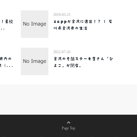
2019-03-25
合！星稜
zeppが金沢に進出！？ | 石
..
川県金沢市の生活
2022-07-20
市内の
金沢の老舗ステーキ屋さん「ひ
（...
よこ」が閉店。
Page Top