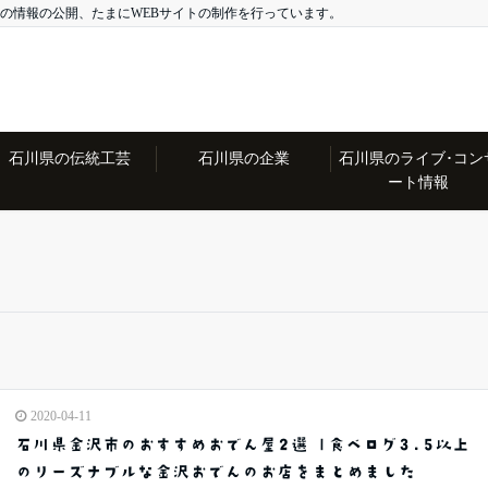
の情報の公開、たまにWEBサイトの制作を行っています。
石川県の伝統工芸
石川県の企業
石川県のライブ･コン
ート情報
2020-04-11
石川県金沢市のおすすめおでん屋2選 |食べログ3.5以上
のリーズナブルな金沢おでんのお店をまとめました