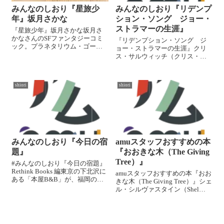
みんなのしおり『星旅少
みんなのしおり『リデンプ
年』坂月さかな
ション・ソング ジョー・
ストラマーの生涯』
『星旅少年』坂月さかな坂月さ
かなさんのSFファンタジーコミ
『リデンプション・ソング ジ
ック。プラネタリウム・ゴース
ョー・ストラマーの生涯』クリ
ト・トラベル社の星旅人「登録
ス・サルウィッチ（クリス・セ
ナンバー303」の物語。不思議な
ールウィクズ）著、大田黒奉
内容や、随所の詩的な言葉が読
之 訳ブリティッシュ・パンク
んでいてとても心に残り、どん
の先駆けとして、1970年代後半
どん世界観に引き込まれていき
shiori
shiori
から80年代初期に名を馳せた
ます。寝る...
「ザ・クラッシュ（The
Clash）」の...
みんなのしおり『今日の宿
amuスタッフおすすめの本
題』
『おおきな木（The Giving
Tree）』
#みんなのしおり『今日の宿題』
Rethink Books 編東京の下北沢に
amuスタッフおすすめの本『おお
ある「本屋B&B」が、福岡の天
きな木（The Giving Tree）』シェ
神に1年間限定で開店させた書店
ル・シルヴァスタイン（Shel
「Rethink Books」。この店内の
Silverstein）シェル・シルヴァス
黒板には「今日の宿題」という
タインの絵本の名作「おおきな
名の320もの問いかけが掲示され
木（The Giving Tree）」。たまに
まし...
ふと読みたくな...