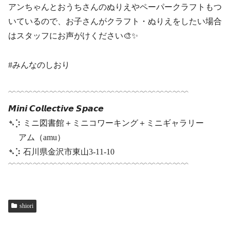
アンちゃんとおうちさんのぬりえやペーパークラフトもつ
いているので、お子さんがクラフト・ぬりえをしたい場合
はスタッフにお声がけください🎨✨
#みんなのしおり
﹋﹋﹋﹋﹋﹋﹋﹋﹋﹋﹋﹋﹋﹋﹋﹋﹋﹋﹋﹋﹋﹋
𝙈𝙞𝙣𝙞 𝘾𝙤𝙡𝙡𝙚𝙘𝙩𝙞𝙫𝙚 𝙎𝙥𝙖𝙘𝙚
➴⡱ ミニ図書館＋ミニコワーキング＋ミニギャラリー
アム（amu）
➴⡱ 石川県金沢市東山3-11-10
﹋﹋﹋﹋﹋﹋﹋﹋﹋﹋﹋﹋﹋﹋﹋﹋﹋﹋﹋﹋﹋﹋
shiori