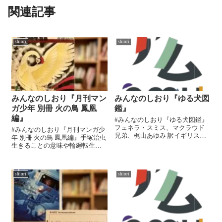
関連記事
shiori
shiori
みんなのしおり『月刊マン
みんなのしおり『ゆる犬図
ガ少年 別冊 火の鳥 鳳凰
鑑』
編』
#みんなのしおり『ゆる犬図鑑』
フェネラ・スミス、マクラウド
#みんなのしおり『月刊マンガ少
兄弟、梶山あゆみ 訳イギリスの
年 別冊 火の鳥 鳳凰編』手塚治虫
のどかな田園地帯で多種多様な
生きることの意味や輪廻転生と
動物たちと共に育った3人兄弟が
は何かということを根底にして
描いたチャーミングな絵とゆる
描かれている火の鳥は、人によ
ーい解説があいうえお順でのっ
ってどのシリーズが好きかとい
ている図鑑絵本。さすがゆるい
shiori
shiori
うことがわかれるかもしれませ
図鑑なので...
ん。火の鳥の代表作ともいわれ
る「鳳凰...