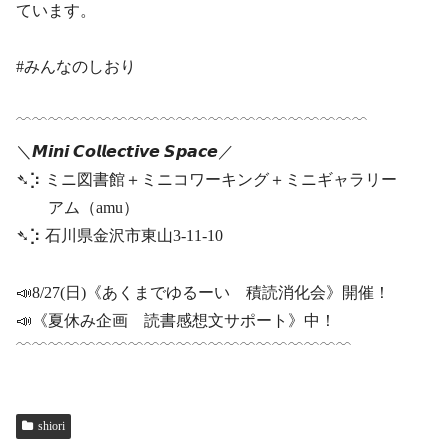
ています。
#みんなのしおり
﹋﹋﹋﹋﹋﹋﹋﹋﹋﹋﹋﹋﹋﹋﹋﹋﹋﹋﹋﹋﹋﹋
＼𝙈𝙞𝙣𝙞 𝘾𝙤𝙡𝙡𝙚𝙘𝙩𝙞𝙫𝙚 𝙎𝙥𝙖𝙘𝙚／
➴⡱ ミニ図書館＋ミニコワーキング＋ミニギャラリー
アム（amu）
➴⡱ 石川県金沢市東山3-11-10
📣8/27(日)《あくまでゆるーい 積読消化会》開催！
📣《夏休み企画 読書感想文サポート》中！
﹋﹋﹋﹋﹋﹋﹋﹋﹋﹋﹋﹋﹋﹋﹋﹋﹋﹋﹋﹋﹋
shiori