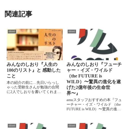
関連記事
shiori
shiori
みんなのしおり『人生の
みんなのしおり『フューチ
100のリスト』と 感動した
ャー・イズ・ワイルド
こと
（the FUTURE is
WILD）〜驚異の進化を遂
本の紹介の前に…先日いらっし
ゃった受験生さんが勉強の合間
げた2億年後の生命世
に2人でしおりを書いてくれまし
界〜』
た…✨ ちょっと真面目な話です
amuスタッフおすすめの本『フュ
が、最初お店の方針を検討する
ーチャー・イズ・ワイルド （the
際に、場所的にも観光客か年齢
FUTURE is WILD）〜驚異の進化
層高めの方にターゲット絞った
を遂げた2億年後の生命世界〜』
方が良いというアドバイスを多
ドゥール・ディクソン&ジョン・
くいただきま...
アダムス松井孝典監修、土屋晶
shiori
shiori
子訳この本は地球の生物の進化