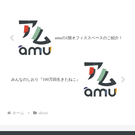
菓子、空、植物、動物、旬の食
は、三浦さんから実際に取材を
べ物、季節の行事や風習など
うけた岩波書店 辞書編集部の
が、ほのぼとする優しい挿絵と
平木さんの解説が載っていま
ともに紹介されています。忙し
す。辞書づくりへの熱い思い
かったり、...
や、ことばを紡...
amuの1階オフィススペースのご紹介！
みんなのしおり『100万回生きたねこ』
ホーム
shiori