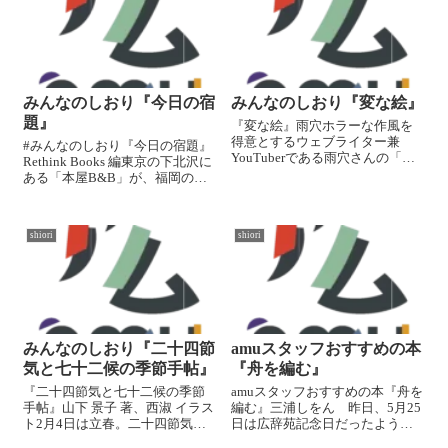
を次の2億年に...
みんなのしおり『今日の宿
みんなのしおり『変な絵』
題』
『変な絵』雨穴ホラーな作風を
得意とするウェブライター兼
#みんなのしおり『今日の宿題』
YouTuberである雨穴さんの「変
Rethink Books 編東京の下北沢に
な」シリーズの第2弾。さらりと
ある「本屋B&B」が、福岡の天
読めてしまうのに、最後には全
神に1年間限定で開店させた書店
部つながり、また最初から絵を
「Rethink Books」。この店内の
見たくなるでしょう。絵を描く
黒板には「今日の宿題」という
ときの心理学的な側面も興味深
shiori
shiori
名の320もの問いかけが掲示され
いです。...
まし...
みんなのしおり『二十四節
amuスタッフおすすめの本
気と七十二候の季節手帖』
『舟を編む』
『二十四節気と七十二候の季節
amuスタッフおすすめの本『舟を
手帖』山下 景子 著、西淑 イラス
編む』三浦しをん 昨日、5月25
ト2月4日は立春。二十四節気・
日は広辞苑記念日だったようで
七十二候の和暦ごとの名画や和
す📚『舟を編む』の文庫版に