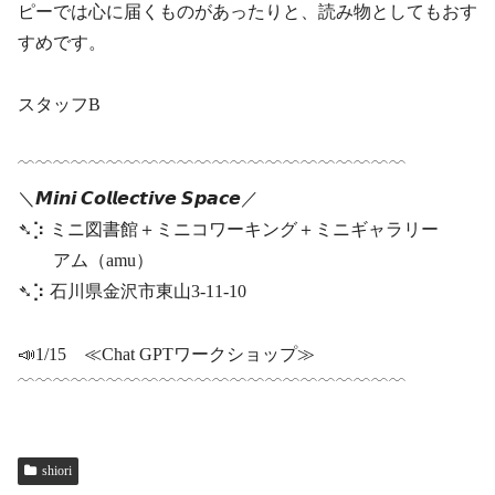
ピーでは心に届くものがあったりと、読み物としてもおす
すめです。
スタッフB
﹋﹋﹋﹋﹋﹋﹋﹋﹋﹋﹋﹋﹋﹋﹋﹋﹋﹋﹋﹋﹋﹋
＼𝙈𝙞𝙣𝙞 𝘾𝙤𝙡𝙡𝙚𝙘𝙩𝙞𝙫𝙚 𝙎𝙥𝙖𝙘𝙚／
➴⡱ ミニ図書館＋ミニコワーキング＋ミニギャラリー
アム（amu）
➴⡱ 石川県金沢市東山3-11-10
📣1/15 ≪Chat GPTワークショップ≫
﹋﹋﹋﹋﹋﹋﹋﹋﹋﹋﹋﹋﹋﹋﹋﹋﹋﹋﹋﹋﹋﹋
shiori