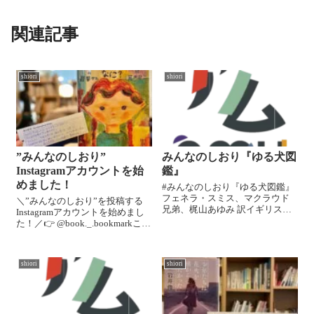
関連記事
shiori
shiori
”みんなのしおり”
みんなのしおり『ゆる犬図
Instagramアカウントを始
鑑』
めました！
#みんなのしおり『ゆる犬図鑑』
フェネラ・スミス、マクラウド
＼”みんなのしおり”を投稿する
兄弟、梶山あゆみ 訳イギリスの
Instagramアカウントを始めまし
のどかな田園地帯で多種多様な
た！／👉 @book._.bookmarkここ
動物たちと共に育った3人兄弟が
しばらく ”みんなのしおり (みな
描いたチャーミングな絵とゆる
さんがしおりに書いてくれた本
ーい解説があいうえお順でのっ
の感想)” を投稿できておらずで
ている図鑑絵本。さすがゆるい
shiori
shiori
した。。😵というのもイベント
図鑑なので...
の...