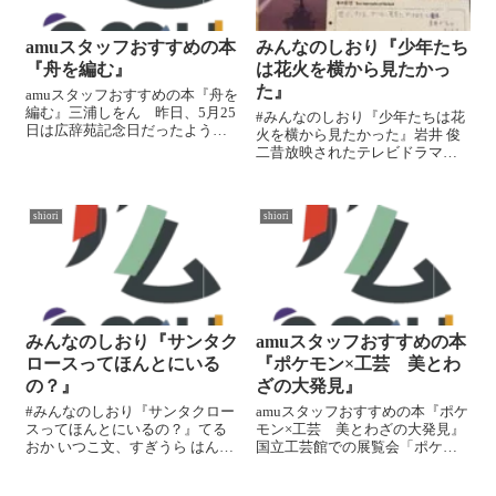
amuスタッフおすすめの本
みんなのしおり『少年たち
『舟を編む』
は花火を横から見たかっ
た』
amuスタッフおすすめの本『舟を
編む』三浦しをん 昨日、5月25
#みんなのしおり『少年たちは花
日は広辞苑記念日だったようで
火を横から見たかった』岩井 俊
す📚『舟を編む』の文庫版に
二昔放映されたテレビドラマ版
は、三浦さんから実際に取材を
「打ち上げ花火、下から見るか?
うけた岩波書店 辞書編集部の
横から見るか?」から、映像化さ
平木さんの解説が載っていま
れなかった幻のエピソードを含
す。辞書づくりへの熱い思い
shiori
shiori
めて再構成した青春の物語。前
や、ことばを紡...
作はifとして分岐があり、その後
のも...
みんなのしおり『サンタク
amuスタッフおすすめの本
ロースってほんとにいる
『ポケモン×工芸 美とわ
の？』
ざの大発見』
#みんなのしおり『サンタクロー
amuスタッフおすすめの本『ポケ
スってほんとにいるの？』てる
モン×工芸 美とわざの大発見』
おか いつこ文、すぎうら はんも
国立工芸館での展覧会「ポケモ
絵親子でお風呂に入りながら、
ン×工芸展―美とわざの大発見
「サンタクロースってほんとに
―」は本日まででしたね。世界