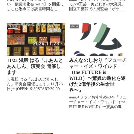
い 積読消化会 Vol. 5〙を開催し
モン×工芸 美とわざの大発見』
ました📚️今回は読書時間をこれ
国立工芸館での展覧会「ポケモ
までより10分間延長して、少し
ン×工芸展―美とわざの大発見
長く積読を消化しました。参加
―」は本日まででしたね。世界
者7名が今回持って来た積読本
を魅了するポケモンと日本の工
未分類
shiori
は…新たに就く業界の勉強にな
芸の掛け合わせにアーティスト
る本や、著者の講演に行って著...
が真っ向から向き合うとこうな
るのか！！...
11/23 滋毅 はる「ふあんと
みんなのしおり『フューチ
あんしん」演奏会 開催し
ャー・イズ・ワイルド
ます
（the FUTURE is
WILD）〜驚異の進化を遂
＼滋毅 はる「ふあんとあんし
ん」演奏会 開催します／11月23
げた2億年後の生命世
日(土)OPEN:19:30START:20:00金
界〜』
額:1,200円定員:8名場所:アム 2階
amuスタッフおすすめの本『フュ
【演奏】滋毅 はる
ーチャー・イズ・ワイルド （the
@sobre_mesa345庶民として生活
FUTURE is WILD）〜驚異の進化
する最中、Noisis...
を遂げた2億年後の生命世界〜』
ドゥール・ディクソン&ジョン・
アダムス松井孝典監修、土屋晶
子訳この本は地球の生物の進化
を次の2億年に...