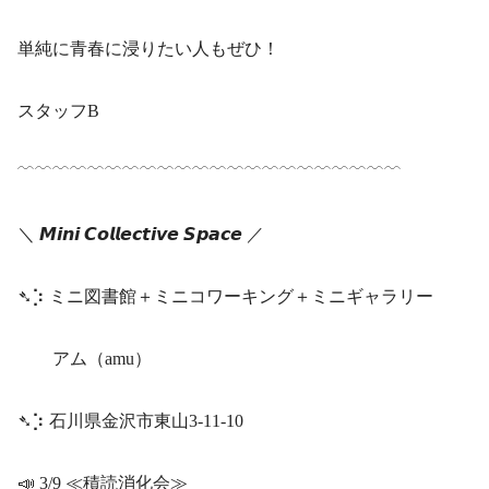
単純に青春に浸りたい人もぜひ！
スタッフB
﹋﹋﹋﹋﹋﹋﹋﹋﹋﹋﹋﹋﹋﹋﹋﹋﹋﹋﹋﹋﹋﹋
＼ 𝙈𝙞𝙣𝙞 𝘾𝙤𝙡𝙡𝙚𝙘𝙩𝙞𝙫𝙚 𝙎𝙥𝙖𝙘𝙚 ／
➴⡱ ミニ図書館＋ミニコワーキング＋ミニギャラリー
アム（amu）
➴⡱ 石川県金沢市東山3-11-10
📣 3/9 ≪積読消化会≫