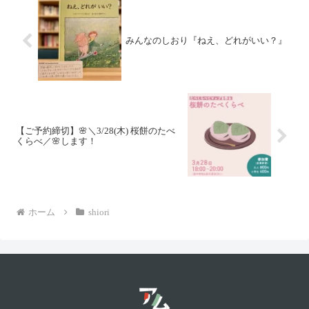
みんなのしおり『ねえ、どれがいい？』
【ご予約締切】🌸＼3/28(木) 桜餅のたべ
くらべ／🌸します！
ホーム
shiori