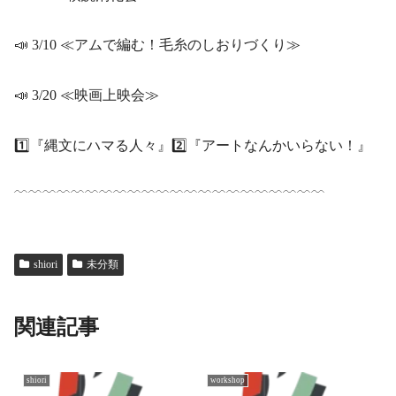
📣 3/10 ≪アムで編む！毛糸のしおりづくり≫
📣 3/20 ≪映画上映会≫
1️⃣『縄文にハマる人々』2️⃣『アートなんかいらない！』
﹋﹋﹋﹋﹋﹋﹋﹋﹋﹋﹋﹋﹋﹋﹋﹋﹋﹋﹋﹋﹋﹋
shiori
未分類
関連記事
shiori
workshop