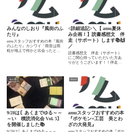
みんなのしおり『風街のふ
<詳細追記>＼【 amu夏休
たり』
み企画！】読書感想文 伴
走（サポート）します📚🙌
amuスタッフおすすめの本『風街
のふたり』カシワイ「雨音は雨
／
粒が地上で何かと出会ったとき
読書感想文 伴走（サポート）
にたてる音だ」孤独な画家の老
にご関心持っていただいた方あ
人と少女の出会いから見えてく
りがとうございます！！伴走
る、現在と過去の交錯とノスタ
（サポート）の詳細をお知らせ
ルジー。淡く優しい色づかいで
します！小/中学生に向けて作文
ふたりの静かな交流が描かれた
を教えているスタッフAが、文章
マンガです。...
未分類
shiori
の作り方、表現、まとめ方、な
どなど丁寧にサポートします！
••┈┈┈┈┈...
9/28は〘あくまでゆる～～
amuスタッフおすすめの本
～い 積読消化会 Vol. 5〙
『ポケモン×工芸 美とわ
を開催しました📚️
ざの大発見』
9/28は〘あくまでゆる～～～
amuスタッフおすすめの本『ポケ