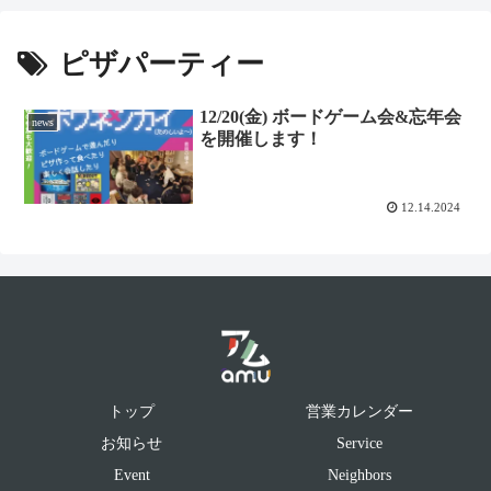
ピザパーティー
12/20(金) ボードゲーム会&忘年会
news
を開催します！
12.14.2024
トップ
営業カレンダー
お知らせ
Service
Event
Neighbors