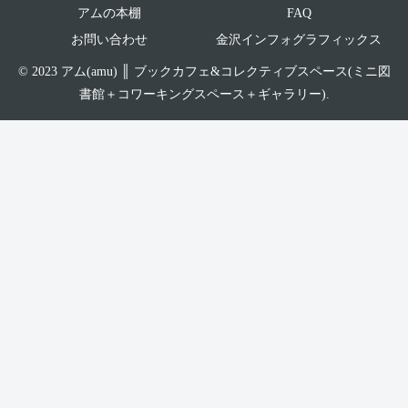
アムの本棚
FAQ
お問い合わせ
金沢インフォグラフィックス
© 2023 アム(amu) ║ ブックカフェ&コレクティブスペース(ミニ図
書館＋コワーキングスペース＋ギャラリー).